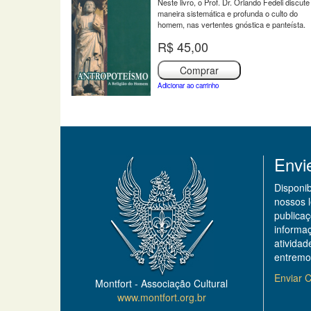
Neste livro, o Prof. Dr. Orlando Fedeli discute
maneira sistemática e profunda o culto do
homem, nas vertentes gnóstica e panteísta.
R$ 45,00
Comprar
Adicionar ao carrinho
Envi
Disponi
nossos 
publicaç
informa
ativida
entremo
Enviar C
Montfort - Associação Cultural
www.montfort.org.br