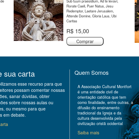
 de
Sub tuum praesidium, Ad te levavi,
Rorate Caeli, Puer Natus, Jesu
Redemptor, Laetare Jerusalem,
Attende Domine, Gloria Laus, Ubi
Caritas
R$ 15,00
Comprar
e sua carta
Quem Somos
bilizamos esse recurso para que
A Associação Cultural Montfort
leitores possam comentar nossas
é uma entidade civil de
ões, sanar dúvidas, obter
orientação católica que tem
ções sobre nossas aulas ou
como finalidade, entre outras, a
difusão do ensinamento
des, ou mesmo para que
tradicional da Igreja e da
s em debate.
cultura desenvolvida pela
civilização cristã ocidental
arta
Saiba mais