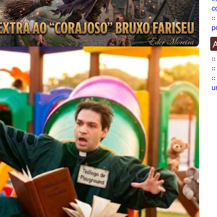
c
p
A
u