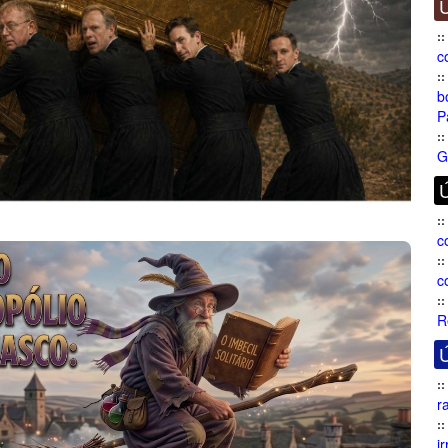
Ú
c
b
P
G
Ú
c
c
R
Ú
r
i