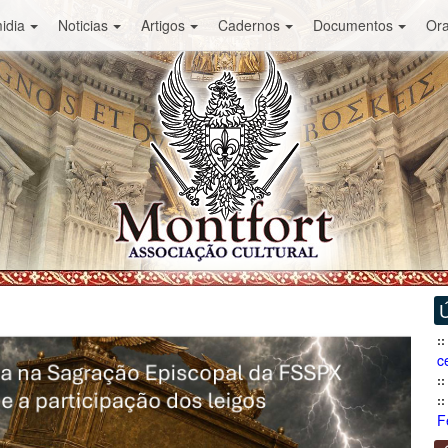
idia
Noticias
Artigos
Cadernos
Documentos
Or
Ú
c
F