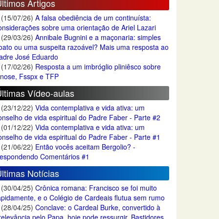
ltimos Artigos
(15/07/26)
A falsa obediência de um continuísta:
onsiderações sobre uma orientação de Ariel Lazari
(29/03/26)
Annibale Bugnini e a maçonaria: simples
oato ou uma suspeita razoável? Mais uma resposta ao
adre José Eduardo
(17/02/26)
Resposta a um imbróglio pliniêsco sobre
nose, Fsspx e TFP
ltimas Vídeo-aulas
(23/12/22)
Vida contemplativa e vida ativa: um
onselho de vida espiritual do Padre Faber - Parte #2
(01/12/22)
Vida contemplativa e vida ativa: um
onselho de vida espiritual do Padre Faber - Parte #1
(21/06/22)
Então vocês aceitam Bergolio? -
espondendo Comentários #1
ltimas Notícias
(30/04/25)
Crônica romana: Francisco se foi muito
apidamente, e o Colégio de Cardeais flutua sem rumo
(28/04/25)
Conclave: o Cardeal Burke, convertido à
rrelevância pelo Papa, hoje pode ressurgir. Bastidores